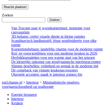
Zoeken
Zoeken
Van Toscane naar je woonkamermuur: inspiratie voor
canvasprints
3D-behang: creëer visuele diepte in kleine ruimtes
Scandinavisch landhuisstijl: frisse gordijnideeën voor elke
ruimte
Koeienfotobehang: landelijke charme voor de moderne ruimte
Rol- en vouwgordijnen voor een moderne keuken in 2026
Herfstkleurpaletten voor een warme start van het seizoen
De kleurrijke opkomst van geodynamische interieuraccenten
Slimme deurbellen: veiligheid en gemak in de moderne tijd
De comeback van vintage keukenaccessoires
Okergele accenten: maak je interieur zomers fris
eat2change.nl
>
Interieur
>
Minimalistische etagères:
voorjaarsschoonheid op ooghoogte
Energie besparen
Interieur
Keuken