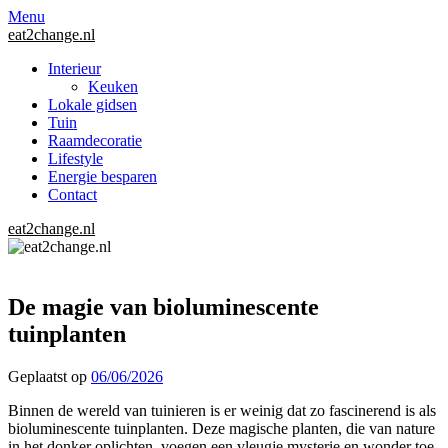
Menu
eat2change.nl
Interieur
Keuken
Lokale gidsen
Tuin
Raamdecoratie
Lifestyle
Energie besparen
Contact
eat2change.nl
De magie van bioluminescente
tuinplanten
Geplaatst op
06/06/2026
Binnen de wereld van tuinieren is er weinig dat zo fascinerend is als
bioluminescente tuinplanten. Deze magische planten, die van nature
in het donker oplichten, voegen een vleugje mysterie en wonder toe