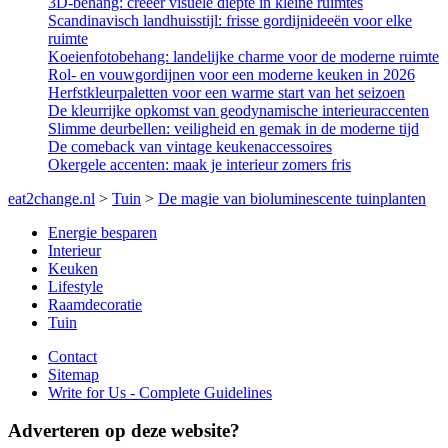
3D-behang: creëer visuele diepte in kleine ruimtes
Scandinavisch landhuisstijl: frisse gordijnideeën voor elke
ruimte
Koeienfotobehang: landelijke charme voor de moderne ruimte
Rol- en vouwgordijnen voor een moderne keuken in 2026
Herfstkleurpaletten voor een warme start van het seizoen
De kleurrijke opkomst van geodynamische interieuraccenten
Slimme deurbellen: veiligheid en gemak in de moderne tijd
De comeback van vintage keukenaccessoires
Okergele accenten: maak je interieur zomers fris
eat2change.nl
>
Tuin
>
De magie van bioluminescente tuinplanten
Energie besparen
Interieur
Keuken
Lifestyle
Raamdecoratie
Tuin
Contact
Sitemap
Write for Us - Complete Guidelines
Adverteren op deze website?