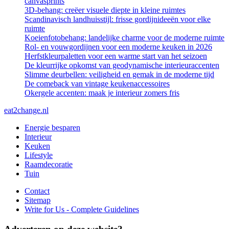
canvasprints
3D-behang: creëer visuele diepte in kleine ruimtes
Scandinavisch landhuisstijl: frisse gordijnideeën voor elke
ruimte
Koeienfotobehang: landelijke charme voor de moderne ruimte
Rol- en vouwgordijnen voor een moderne keuken in 2026
Herfstkleurpaletten voor een warme start van het seizoen
De kleurrijke opkomst van geodynamische interieuraccenten
Slimme deurbellen: veiligheid en gemak in de moderne tijd
De comeback van vintage keukenaccessoires
Okergele accenten: maak je interieur zomers fris
eat2change.nl
Energie besparen
Interieur
Keuken
Lifestyle
Raamdecoratie
Tuin
Contact
Sitemap
Write for Us - Complete Guidelines