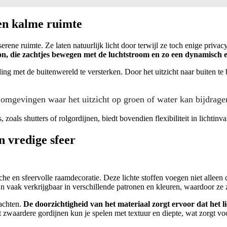
een kalme ruimte
erene ruimte. Ze laten natuurlijk licht door terwijl ze toch enige priva
ffon, die zachtjes bewegen met de luchtstroom en zo een dynamisch e
ng met de buitenwereld te versterken. Door het uitzicht naar buiten t
e omgevingen waar het uitzicht op groen of water kan bijdrage
als shutters of rolgordijnen, biedt bovendien flexibiliteit in lichtinva
n vredige sfeer
sche en sfeervolle raamdecoratie. Deze lichte stoffen voegen niet allee
ijn vaak verkrijgbaar in verschillende patronen en kleuren, waardoor ze 
achten.
De doorzichtigheid van het materiaal zorgt ervoor dat het li
zwaardere gordijnen kun je spelen met textuur en diepte, wat zorgt vo