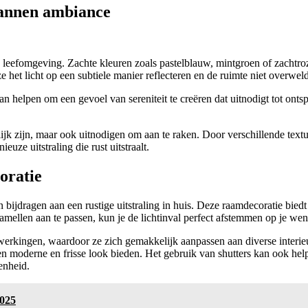
pannen ambiance
ze leefomgeving. Zachte kleuren zoals pastelblauw, mintgroen of zachtr
e het licht op een subtiele manier reflecteren en de ruimte niet overwel
n helpen om een gevoel van sereniteit te creëren dat uitnodigt tot onts
elijk zijn, maar ook uitnodigen om aan te raken. Door verschillende text
uze uitstraling die rust uitstraalt.
oratie
nnen bijdragen aan een rustige uitstraling in huis. Deze raamdecoratie b
mellen aan te passen, kun je de lichtinval perfect afstemmen op je wense
fwerkingen, waardoor ze zich gemakkelijk aanpassen aan diverse interie
rs een moderne en frisse look bieden. Het gebruik van shutters kan ook h
enheid.
2025