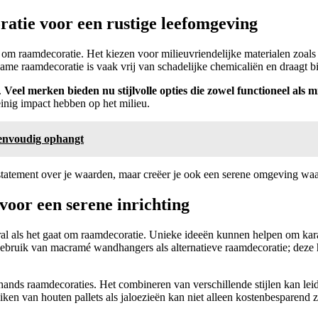
atie voor een rustige leefomgeving
om raamdecoratie. Het kiezen voor milieuvriendelijke materialen zoals 
me raamdecoratie is vaak vrij van schadelijke chemicaliën en draagt b
.
Veel merken bieden nu stijlvolle opties die zowel functioneel als mi
inig impact hebben op het milieu.
eenvoudig ophangt
atement over je waarden, maar creëer je ook een serene omgeving waarin
voor een serene inrichting
vooral als het gaat om raamdecoratie. Unieke ideeën kunnen helpen om kara
t gebruik van macramé wandhangers als alternatieve raamdecoratie; dez
ands raamdecoraties. Het combineren van verschillende stijlen kan leiden
en van houten pallets als jaloezieën kan niet alleen kostenbesparend z