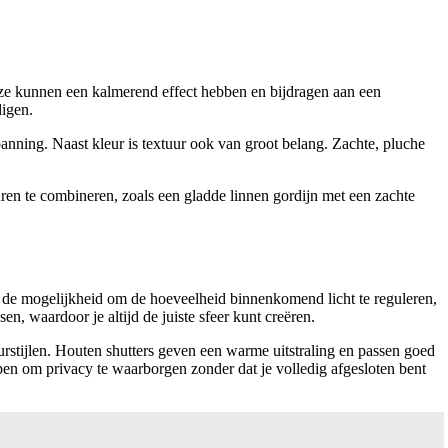
oze kunnen een kalmerend effect hebben en bijdragen aan een
digen.
panning. Naast kleur is textuur ook van groot belang. Zachte, pluche
uren te combineren, zoals een gladde linnen gordijn met een zachte
iedt de mogelijkheid om de hoeveelheid binnenkomend licht te reguleren,
n, waardoor je altijd de juiste sfeer kunt creëren.
urstijlen. Houten shutters geven een warme uitstraling en passen goed
elpen om privacy te waarborgen zonder dat je volledig afgesloten bent