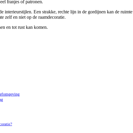
el franjes of patronen.
 interieurstijlen. Een strakke, rechte lijn in de gordijnen kan de ruim
mte zelf en niet op de raamdecoratie.
en en tot rust kan komen.
leefomgeving
ng
coratie?