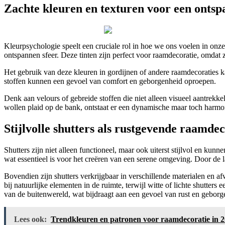
Zachte kleuren en texturen voor een onts
Kleurpsychologie speelt een cruciale rol in hoe we ons voelen in on
ontspannen sfeer. Deze tinten zijn perfect voor raamdecoratie, omdat z
Het gebruik van deze kleuren in gordijnen of andere raamdecoraties ka
stoffen kunnen een gevoel van comfort en geborgenheid oproepen.
Denk aan velours of gebreide stoffen die niet alleen visueel aantrekk
wollen plaid op de bank, ontstaat er een dynamische maar toch harmonie
Stijlvolle shutters als rustgevende raamdec
Shutters zijn niet alleen functioneel, maar ook uiterst stijlvol en ku
wat essentieel is voor het creëren van een serene omgeving. Door de la
Bovendien zijn shutters verkrijgbaar in verschillende materialen en a
bij natuurlijke elementen in de ruimte, terwijl witte of lichte shutte
van de buitenwereld, wat bijdraagt aan een gevoel van rust en geborg
Lees ook:
Trendkleuren en patronen voor raamdecoratie in 