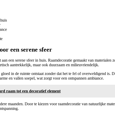
 huis
r
iance
te
oor een serene sfeer
gt aan een serene sfeer in huis. Raamdecoratie gemaakt van materialen
hetisch aantrekkelijk, maar ook duurzaam en milieuvriendelijk.
 gloed in de ruimte ontstaat zonder dat het te fel of overweldigend is.
arme en vallen soepel, wat zorgt voor een ontspannen ambiance.
ard raam tot een decoratief element
ere maanden. Door te kiezen voor raamdecoratie van natuurlijke materia
ontspanning.