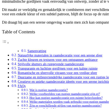
minimalistische gordijnen vaak eenvoudig van ontwerp, zonder al te ve
Dit maakt ze veelzijdig en gemakkelijk te combineren met verschillende
voor een enkele kleur of een subtiel patroon, blijft de focus op de rui
Dit draagt bij aan een serene omgeving waarin men zich kan ontspann
Table of Contents
Samenvatting
Natuurlijke materialen in raamdecoratie voor een serene sfeer
Zachte kleuren en texturen voor een ontspannen ambiance
Stijlvolle shutters als rustgevende raamdecoratie
Transparante en luchtige gordijnen voor een kalme ruimte
Romantische en sfeervolle vitrages voor een vredige sfeer
Duurzame en milieuvriendelijke raamdecoratie voor een rustige 
Creatieve en unieke raamdecoratie ideeën voor een serene inrichti
FAQs
Wat is rustige raamdecoratie?
Welke voorbeelden van rustige raamdecoratie zijn er?
Hoe kan rustige raamdecoratie een ruimte beïnvloeden?
Welke materialen worden vaak gebruikt voor rustige raamde
Zijn er verschillende stijlen van rustige raamdecoratie?