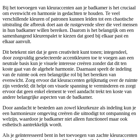
Bij het toevoegen van kleuraccenten aan je badkamer is het cruciaal
om evenwicht en harmonie in gedachten te houden. Te veel
verschillende kleuren of patronen kunnen leiden tot een chaotische
uitstraling die afbreuk doet aan de rustgevende sfeer die veel mensen
in hun badkamer willen bereiken. Daarom is het belangrijk om een
samenhangend kleurenpalet te kiezen dat goed bij elkaar past en
elkaar aanvult.
Dit betekent niet dat je geen creativiteit kunt tonen; integendeel,
door zorgvuldig geselecteerde accentkleuren toe te voegen aan een
neutrale basis kun je visuele interesse creëren zonder dat dit ten
koste gaat van de algehele harmonie. Daarnaast speelt de indeling
van de ruimte ook een belangrijke rol bij het bereiken van
evenwicht. Zorg ervoor dat kleuraccenten gelijkmatig over de ruimte
zijn verdeeld; dit helpt om visuele spanning te verminderen en zorgt
ervoor dat geen enkel element te veel aandacht trekt ten koste van
andere belangrijke aspecten van de badkamer.
Door aandacht te besteden aan zowel kleurkeuze als indeling kun je
een harmonieuze omgeving creëren die uitnodigt tot ontspanning en
welzijn, waardoor je badkamer niet alleen functioneel maar ook
esthetisch aantrekkelijk wordt.
Als je geïnteresseerd bent in het toevoegen van zachte kleuraccenten