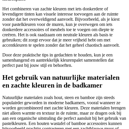
Het combineren van zachte kleuren met iets donkerdere of
levendigere tinten kan visuele interesse toevoegen aan de ruimte
zonder dat het overweldigend aanvoelt. Bijvoorbeeld, als je kiest
voor pastelkleuren voor de muren, kun je overwegen om iets
donkerdere accessoires of meubels toe te voegen om diepte te
creëren. Het is ook raadzaam om neutrale kleuren als basis te
gebruiken; dit zorgt ervoor dat je meer vrijheid hebt om met
accentkleuren te spelen zonder dat het geheel chaotisch aanvoelt.
Door deze praktische tips in gedachten te houden, kun je een
samenhangend en aantrekkelijk kleurenpalet samenstellen dat
perfect past bij jouw stijl en behoeften.
Het gebruik van natuurlijke materialen
en zachte kleuren in de badkamer
Natuurlijke materialen zoals hout, steen en bamboe zijn steeds
populairder geworden in moderne badkamers, vooral wanneer ze
worden gecombineerd met zachte kleuren. Deze materialen brengen
niet alleen warmte en textuur in de ruimte, maar ze dragen ook bij
aan een organische uitstraling die perfect aansluit bij het gebruik van
pastelkleuren. Een houten wastafel of bamboe accessoires kunnen
bijvoorbeeld prachtig contrasteren met een zachtblauwe muur of