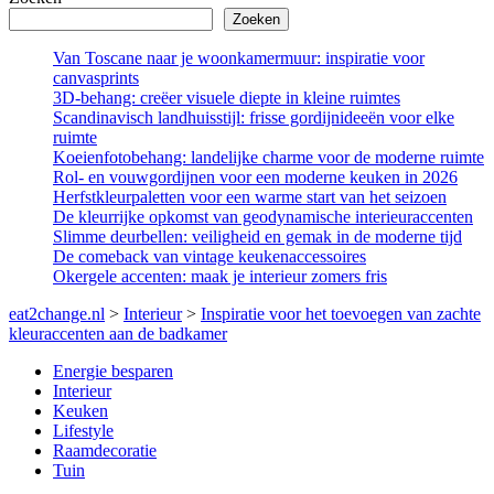
Zoeken
Van Toscane naar je woonkamermuur: inspiratie voor
canvasprints
3D-behang: creëer visuele diepte in kleine ruimtes
Scandinavisch landhuisstijl: frisse gordijnideeën voor elke
ruimte
Koeienfotobehang: landelijke charme voor de moderne ruimte
Rol- en vouwgordijnen voor een moderne keuken in 2026
Herfstkleurpaletten voor een warme start van het seizoen
De kleurrijke opkomst van geodynamische interieuraccenten
Slimme deurbellen: veiligheid en gemak in de moderne tijd
De comeback van vintage keukenaccessoires
Okergele accenten: maak je interieur zomers fris
eat2change.nl
>
Interieur
>
Inspiratie voor het toevoegen van zachte
kleuraccenten aan de badkamer
Energie besparen
Interieur
Keuken
Lifestyle
Raamdecoratie
Tuin