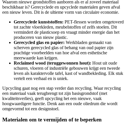
Waarom nieuwe grondstoffen aanboren als er al zoveel materiaal
beschikbaar is? Gerecyclede en upcyclede materialen geven afval
een nieuw leven. Dit is de ultieme vorm van circulaire economie.
Gerecyclede kunststoffen:
PET-flessen worden omgetoverd
tot zachte vloerkleden, meubelstoffen of zelfs stoelen. Dit
vermindert de plasticsoep en vraagt minder energie dan het
produceren van nieuw plastic.
Gerecycled glas en papier:
Werkbladen gemaakt van
scherven gerecycled glas of behang van oud papier zijn
prachtige voorbeelden van hoe afval een esthetische
meerwaarde kan krijgen.
Reclaimed wood (teruggewonnen hout):
Hout uit oude
schuren, vloeren of industriële gebouwen krijgt een tweede
leven als karaktervolle tafel, kast of wandbekleding. Elk stuk
vertelt een verhaal en is uniek.
Upcycling gaat nog een stap verder dan recycling. Waar recycling
een materiaal vaak terugbrengt tot zijn basisgrondstof (met
kwaliteitsverlies), geeft upcycling het een nieuwe, vaak
hoogwaardigere functie. Denk aan een oude oliedrum die wordt
omgevormd tot een designstoel.
Materialen om te vermijden of te beperken