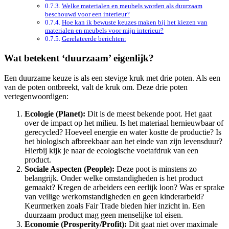
Welke materialen en meubels worden als duurzaam
beschouwd voor een interieur?
Hoe kan ik bewuste keuzes maken bij het kiezen van
materialen en meubels voor mijn interieur?
Gerelateerde berichten:
Wat betekent ‘duurzaam’ eigenlijk?
Een duurzame keuze is als een stevige kruk met drie poten. Als een
van de poten ontbreekt, valt de kruk om. Deze drie poten
vertegenwoordigen:
Ecologie (Planet):
Dit is de meest bekende poot. Het gaat
over de impact op het milieu. Is het materiaal hernieuwbaar of
gerecycled? Hoeveel energie en water kostte de productie? Is
het biologisch afbreekbaar aan het einde van zijn levensduur?
Hierbij kijk je naar de ecologische voetafdruk van een
product.
Sociale Aspecten (People):
Deze poot is minstens zo
belangrijk. Onder welke omstandigheden is het product
gemaakt? Kregen de arbeiders een eerlijk loon? Was er sprake
van veilige werkomstandigheden en geen kinderarbeid?
Keurmerken zoals Fair Trade bieden hier inzicht in. Een
duurzaam product mag geen menselijke tol eisen.
Economie (Prosperity/Profit):
Dit gaat niet over maximale