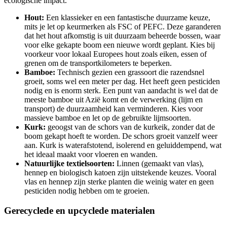
ecologische impact.
Hout:
Een klassieker en een fantastische duurzame keuze,
mits je let op keurmerken als FSC of PEFC. Deze garanderen
dat het hout afkomstig is uit duurzaam beheerde bossen, waar
voor elke gekapte boom een nieuwe wordt geplant. Kies bij
voorkeur voor lokaal Europees hout zoals eiken, essen of
grenen om de transportkilometers te beperken.
Bamboe:
Technisch gezien een grassoort die razendsnel
groeit, soms wel een meter per dag. Het heeft geen pesticiden
nodig en is enorm sterk. Een punt van aandacht is wel dat de
meeste bamboe uit Azië komt en de verwerking (lijm en
transport) de duurzaamheid kan verminderen. Kies voor
massieve bamboe en let op de gebruikte lijmsoorten.
Kurk:
geoogst van de schors van de kurkeik, zonder dat de
boom gekapt hoeft te worden. De schors groeit vanzelf weer
aan. Kurk is waterafstotend, isolerend en geluiddempend, wat
het ideaal maakt voor vloeren en wanden.
Natuurlijke textielsoorten:
Linnen (gemaakt van vlas),
hennep en biologisch katoen zijn uitstekende keuzes. Vooral
vlas en hennep zijn sterke planten die weinig water en geen
pesticiden nodig hebben om te groeien.
Gerecyclede en upcyclede materialen