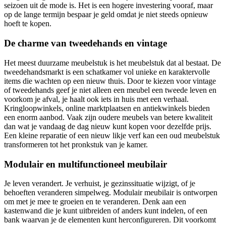
seizoen uit de mode is. Het is een hogere investering vooraf, maar
op de lange termijn bespaar je geld omdat je niet steeds opnieuw
hoeft te kopen.
De charme van tweedehands en vintage
Het meest duurzame meubelstuk is het meubelstuk dat al bestaat. De
tweedehandsmarkt is een schatkamer vol unieke en karaktervolle
items die wachten op een nieuw thuis. Door te kiezen voor vintage
of tweedehands geef je niet alleen een meubel een tweede leven en
voorkom je afval, je haalt ook iets in huis met een verhaal.
Kringloopwinkels, online marktplaatsen en antiekwinkels bieden
een enorm aanbod. Vaak zijn oudere meubels van betere kwaliteit
dan wat je vandaag de dag nieuw kunt kopen voor dezelfde prijs.
Een kleine reparatie of een nieuw likje verf kan een oud meubelstuk
transformeren tot het pronkstuk van je kamer.
Modulair en multifunctioneel meubilair
Je leven verandert. Je verhuist, je gezinssituatie wijzigt, of je
behoeften veranderen simpelweg. Modulair meubilair is ontworpen
om met je mee te groeien en te veranderen. Denk aan een
kastenwand die je kunt uitbreiden of anders kunt indelen, of een
bank waarvan je de elementen kunt herconfigureren. Dit voorkomt