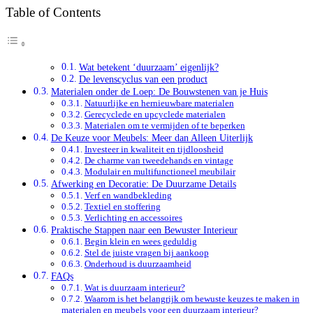
Table of Contents
Wat betekent ‘duurzaam’ eigenlijk?
De levenscyclus van een product
Materialen onder de Loep: De Bouwstenen van je Huis
Natuurlijke en hernieuwbare materialen
Gerecyclede en upcyclede materialen
Materialen om te vermijden of te beperken
De Keuze voor Meubels: Meer dan Alleen Uiterlijk
Investeer in kwaliteit en tijdloosheid
De charme van tweedehands en vintage
Modulair en multifunctioneel meubilair
Afwerking en Decoratie: De Duurzame Details
Verf en wandbekleding
Textiel en stoffering
Verlichting en accessoires
Praktische Stappen naar een Bewuster Interieur
Begin klein en wees geduldig
Stel de juiste vragen bij aankoop
Onderhoud is duurzaamheid
FAQs
Wat is duurzaam interieur?
Waarom is het belangrijk om bewuste keuzes te maken in
materialen en meubels voor een duurzaam interieur?