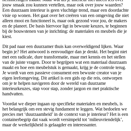
jouw smaak zou kunnen vertellen, maar ook over jouw waarden?
Een duurzaam interieur is geen vluchtige trend, maar een doordachte
visie op wonen. Het gaat over het creëren van een omgeving die niet
alleen mooi en functioneel is, maar ook gezond voor jou, de makers
en de planeet. De basis hiervoor ligt in bewuste keuzes, te beginnen
bij de bouwstenen van je inrichting: de materialen en meubels die je
kiest.
Dit pad naar een duurzamer thuis kan overweldigend lijken. Waar
begin je? Het antwoord is eenvoudiger dan je denkt. Het begint niet
met een radicale, dure transformatie, maar met kennis en het stellen
van de juiste vragen. Door te begrijpen wat een materiaal duurzaam
maakt en hoe een meubelstuk is gemaakt, krijg je de controle terug.
Je wordt van een passieve consument een bewuste creator van je
eigen leefomgeving. Dit artikel is een gids op die reis, ontworpen
om je te helpen navigeren door de wereld van duurzame
interieurkeuzes, stap voor stap, zonder jargon en met praktische
handvatten.
Voordat we dieper ingaan op specifieke materialen en meubels, is
het belangrijk om een stevig fundament te leggen. Wat bedoelen we
precies met ‘duurzaamheid’ in de context van je interieur? Het is een
containerbegrip dat vaak wordt versimpeld tot ‘milieuvriendelijk’,
maar de werkelijkheid is gelaagder en interessanter.