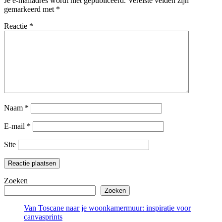
Je e-mailadres wordt niet gepubliceerd.
Vereiste velden zijn
gemarkeerd met
*
Reactie
*
Naam
*
E-mail
*
Site
Zoeken
Zoeken
Van Toscane naar je woonkamermuur: inspiratie voor
canvasprints