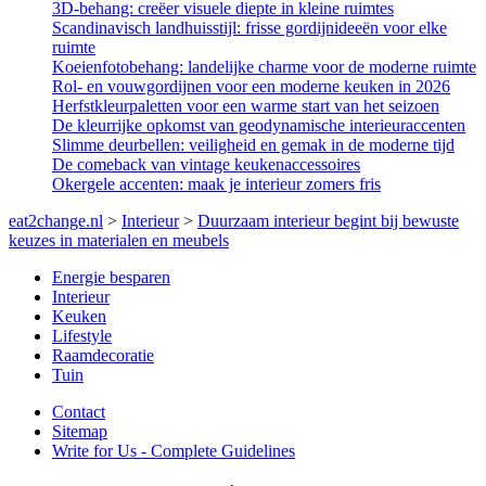
3D-behang: creëer visuele diepte in kleine ruimtes
Scandinavisch landhuisstijl: frisse gordijnideeën voor elke
ruimte
Koeienfotobehang: landelijke charme voor de moderne ruimte
Rol- en vouwgordijnen voor een moderne keuken in 2026
Herfstkleurpaletten voor een warme start van het seizoen
De kleurrijke opkomst van geodynamische interieuraccenten
Slimme deurbellen: veiligheid en gemak in de moderne tijd
De comeback van vintage keukenaccessoires
Okergele accenten: maak je interieur zomers fris
eat2change.nl
>
Interieur
>
Duurzaam interieur begint bij bewuste
keuzes in materialen en meubels
Energie besparen
Interieur
Keuken
Lifestyle
Raamdecoratie
Tuin
Contact
Sitemap
Write for Us - Complete Guidelines