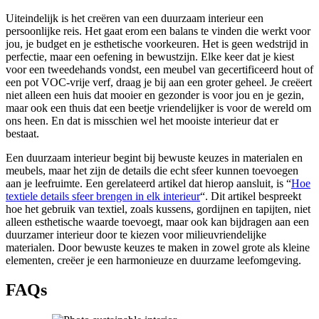
Uiteindelijk is het creëren van een duurzaam interieur een
persoonlijke reis. Het gaat erom een balans te vinden die werkt voor
jou, je budget en je esthetische voorkeuren. Het is geen wedstrijd in
perfectie, maar een oefening in bewustzijn. Elke keer dat je kiest
voor een tweedehands vondst, een meubel van gecertificeerd hout of
een pot VOC-vrije verf, draag je bij aan een groter geheel. Je creëert
niet alleen een huis dat mooier en gezonder is voor jou en je gezin,
maar ook een thuis dat een beetje vriendelijker is voor de wereld om
ons heen. En dat is misschien wel het mooiste interieur dat er
bestaat.
Een duurzaam interieur begint bij bewuste keuzes in materialen en
meubels, maar het zijn de details die echt sfeer kunnen toevoegen
aan je leefruimte. Een gerelateerd artikel dat hierop aansluit, is “
Hoe
textiele details sfeer brengen in elk interieur
“. Dit artikel bespreekt
hoe het gebruik van textiel, zoals kussens, gordijnen en tapijten, niet
alleen esthetische waarde toevoegt, maar ook kan bijdragen aan een
duurzamer interieur door te kiezen voor milieuvriendelijke
materialen. Door bewuste keuzes te maken in zowel grote als kleine
elementen, creëer je een harmonieuze en duurzame leefomgeving.
FAQs