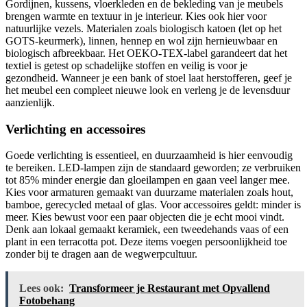
Gordijnen, kussens, vloerkleden en de bekleding van je meubels
brengen warmte en textuur in je interieur. Kies ook hier voor
natuurlijke vezels. Materialen zoals biologisch katoen (let op het
GOTS-keurmerk), linnen, hennep en wol zijn hernieuwbaar en
biologisch afbreekbaar. Het OEKO-TEX-label garandeert dat het
textiel is getest op schadelijke stoffen en veilig is voor je
gezondheid. Wanneer je een bank of stoel laat herstofferen, geef je
het meubel een compleet nieuwe look en verleng je de levensduur
aanzienlijk.
Verlichting en accessoires
Goede verlichting is essentieel, en duurzaamheid is hier eenvoudig
te bereiken. LED-lampen zijn de standaard geworden; ze verbruiken
tot 85% minder energie dan gloeilampen en gaan veel langer mee.
Kies voor armaturen gemaakt van duurzame materialen zoals hout,
bamboe, gerecycled metaal of glas. Voor accessoires geldt: minder is
meer. Kies bewust voor een paar objecten die je echt mooi vindt.
Denk aan lokaal gemaakt keramiek, een tweedehands vaas of een
plant in een terracotta pot. Deze items voegen persoonlijkheid toe
zonder bij te dragen aan de wegwerpcultuur.
Lees ook:
Transformeer je Restaurant met Opvallend
Fotobehang