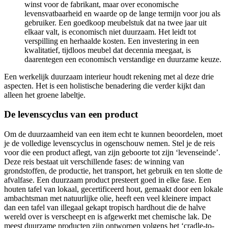
winst voor de fabrikant, maar over economische
levensvatbaarheid en waarde op de lange termijn voor jou als
gebruiker. Een goedkoop meubelstuk dat na twee jaar uit
elkaar valt, is economisch niet duurzaam. Het leidt tot
verspilling en herhaalde kosten. Een investering in een
kwalitatief, tijdloos meubel dat decennia meegaat, is
daarentegen een economisch verstandige en duurzame keuze.
Een werkelijk duurzaam interieur houdt rekening met al deze drie
aspecten. Het is een holistische benadering die verder kijkt dan
alleen het groene labeltje.
De levenscyclus van een product
Om de duurzaamheid van een item echt te kunnen beoordelen, moet
je de volledige levenscyclus in ogenschouw nemen. Stel je de reis
voor die een product aflegt, van zijn geboorte tot zijn ‘levenseinde’.
Deze reis bestaat uit verschillende fases: de winning van
grondstoffen, de productie, het transport, het gebruik en ten slotte de
afvalfase. Een duurzaam product presteert goed in elke fase. Een
houten tafel van lokaal, gecertificeerd hout, gemaakt door een lokale
ambachtsman met natuurlijke olie, heeft een veel kleinere impact
dan een tafel van illegaal gekapt tropisch hardhout die de halve
wereld over is verscheept en is afgewerkt met chemische lak. De
meest duurzame producten zijn ontworpen volgens het ‘cradle-to-