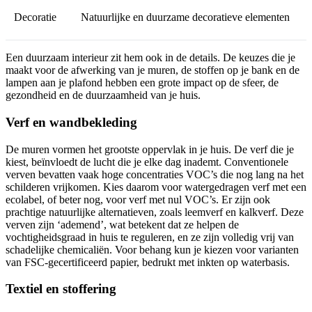
Decoratie
Natuurlijke en duurzame decoratieve elementen
Een duurzaam interieur zit hem ook in de details. De keuzes die je
maakt voor de afwerking van je muren, de stoffen op je bank en de
lampen aan je plafond hebben een grote impact op de sfeer, de
gezondheid en de duurzaamheid van je huis.
Verf en wandbekleding
De muren vormen het grootste oppervlak in je huis. De verf die je
kiest, beïnvloedt de lucht die je elke dag inademt. Conventionele
verven bevatten vaak hoge concentraties VOC’s die nog lang na het
schilderen vrijkomen. Kies daarom voor watergedragen verf met een
ecolabel, of beter nog, voor verf met nul VOC’s. Er zijn ook
prachtige natuurlijke alternatieven, zoals leemverf en kalkverf. Deze
verven zijn ‘ademend’, wat betekent dat ze helpen de
vochtigheidsgraad in huis te reguleren, en ze zijn volledig vrij van
schadelijke chemicaliën. Voor behang kun je kiezen voor varianten
van FSC-gecertificeerd papier, bedrukt met inkten op waterbasis.
Textiel en stoffering