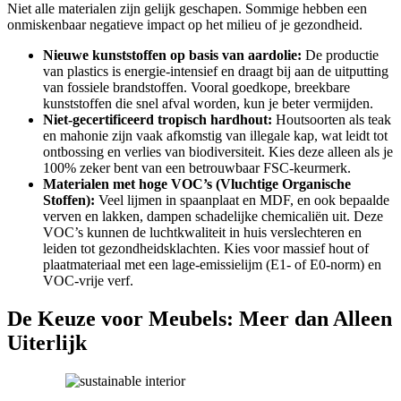
Niet alle materialen zijn gelijk geschapen. Sommige hebben een
onmiskenbaar negatieve impact op het milieu of je gezondheid.
Nieuwe kunststoffen op basis van aardolie:
De productie
van plastics is energie-intensief en draagt bij aan de uitputting
van fossiele brandstoffen. Vooral goedkope, breekbare
kunststoffen die snel afval worden, kun je beter vermijden.
Niet-gecertificeerd tropisch hardhout:
Houtsoorten als teak
en mahonie zijn vaak afkomstig van illegale kap, wat leidt tot
ontbossing en verlies van biodiversiteit. Kies deze alleen als je
100% zeker bent van een betrouwbaar FSC-keurmerk.
Materialen met hoge VOC’s (Vluchtige Organische
Stoffen):
Veel lijmen in spaanplaat en MDF, en ook bepaalde
verven en lakken, dampen schadelijke chemicaliën uit. Deze
VOC’s kunnen de luchtkwaliteit in huis verslechteren en
leiden tot gezondheidsklachten. Kies voor massief hout of
plaatmateriaal met een lage-emissielijm (E1- of E0-norm) en
VOC-vrije verf.
De Keuze voor Meubels: Meer dan Alleen
Uiterlijk