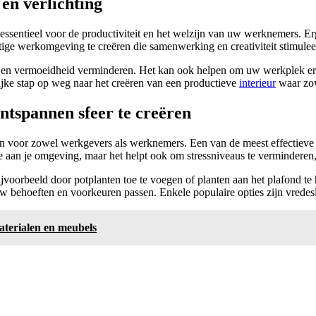
 en verlichting
s essentieel voor de productiviteit en het welzijn van uw werknemers.
ige werkomgeving te creëren die samenwerking en creativiteit stimulee
en vermoeidheid verminderen. Het kan ook helpen om uw werkplek er ui
ijke stap op weg naar het creëren van een productieve
interieur
waar zow
ntspannen sfeer te creëren
n voor zowel werkgevers als werknemers. Een van de meest effectieve m
 aan je omgeving, maar het helpt ook om stressniveaus te verminderen, de
voorbeeld door potplanten toe te voegen of planten aan het plafond te 
behoeften en voorkeuren passen. Enkele populaire opties zijn vredeslel
aterialen en meubels