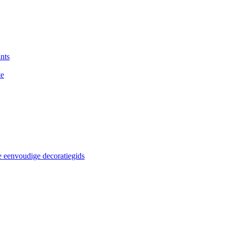
nts
te
e eenvoudige decoratiegids