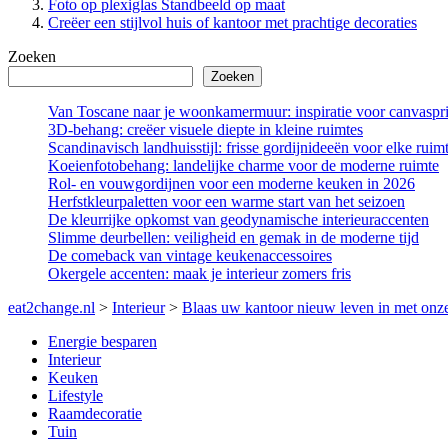
Foto op plexiglas Standbeeld op maat
Creëer een stijlvol huis of kantoor met prachtige decoraties
Zoeken
Zoeken
Van Toscane naar je woonkamermuur: inspiratie voor canvaspri
3D-behang: creëer visuele diepte in kleine ruimtes
Scandinavisch landhuisstijl: frisse gordijnideeën voor elke ruim
Koeienfotobehang: landelijke charme voor de moderne ruimte
Rol- en vouwgordijnen voor een moderne keuken in 2026
Herfstkleurpaletten voor een warme start van het seizoen
De kleurrijke opkomst van geodynamische interieuraccenten
Slimme deurbellen: veiligheid en gemak in de moderne tijd
De comeback van vintage keukenaccessoires
Okergele accenten: maak je interieur zomers fris
eat2change.nl
>
Interieur
>
Blaas uw kantoor nieuw leven in met onz
Energie besparen
Interieur
Keuken
Lifestyle
Raamdecoratie
Tuin