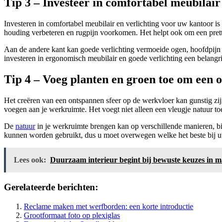
Tip 3 – Investeer in comfortabel meubilair
Investeren in comfortabel meubilair en verlichting voor uw kantoor i
houding verbeteren en rugpijn voorkomen. Het helpt ook om een prett
Aan de andere kant kan goede verlichting vermoeide ogen, hoofdpijn 
investeren in ergonomisch meubilair en goede verlichting een belangr
Tip 4 – Voeg planten en groen toe om een o
Het creëren van een ontspannen sfeer op de werkvloer kan gunstig zij
voegen aan je werkruimte. Het voegt niet alleen een vleugje natuur toe
De
natuur
in je werkruimte brengen kan op verschillende manieren, bij
kunnen worden gebruikt, dus u moet overwegen welke het beste bij uw 
Lees ook:
Duurzaam interieur begint bij bewuste keuzes in m
Gerelateerde berichten:
Reclame maken met werfborden: een korte introductie
Grootformaat foto op plexiglas